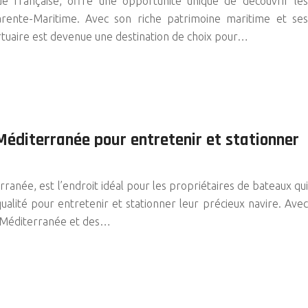
que française, offre une opportunité unique de découvrir les
arente-Maritime. Avec son riche patrimoine maritime et ses
ortuaire est devenue une destination de choix pour…
 Méditerranée pour entretenir et stationner
ranée, est l’endroit idéal pour les propriétaires de bateaux qui
qualité pour entretenir et stationner leur précieux navire. Avec
la Méditerranée et des…