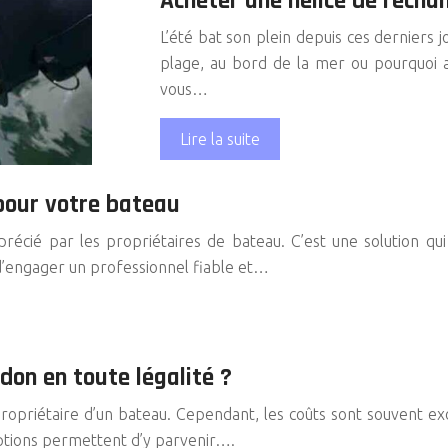
Acheter une hélice de recha
L’été bat son plein depuis ces derniers j
plage, au bord de la mer ou pourquoi a
vous…
Lire la suite
pour votre bateau
écié par les propriétaires de bateau. C’est une solution q
t d’engager un professionnel fiable et…
on en toute légalité ?
priétaire d’un bateau. Cependant, les coûts sont souvent exo
options permettent d’y parvenir….