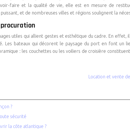
voir-faire et la qualité de vie, elle est en mesure de rest
 puissant, et de nombreuses villes et régions soulignent la néce
 procuration
ges utiles qui allient gestes et esthétique du cadre. En effet, i
vé. Les bateaux qui décorent le paysage du port en font un lieu
amique : les couchettes ou les voiliers de croisière constitu
Location et vente d
nçon ?
oute sécurité
rir la côte atlantique ?