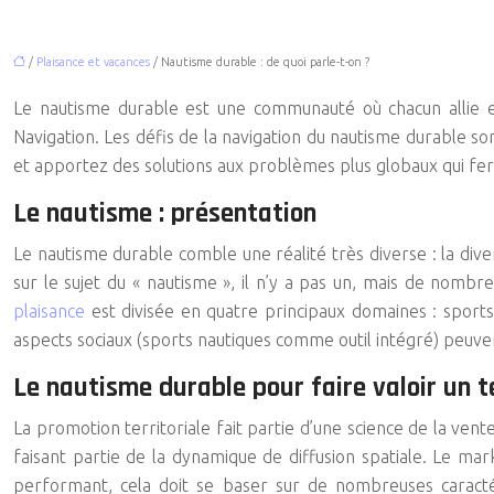
/
Plaisance et vacances
/ Nautisme durable : de quoi parle-t-on ?
Le nautisme durable est une communauté où chacun allie e
Navigation. Les défis de la navigation du nautisme durable s
et apportez des solutions aux problèmes plus globaux qui fer
Le nautisme : présentation
Le
nautisme durable
comble une réalité très diverse : la dive
sur le sujet du « nautisme », il n’y a pas un, mais de nomb
plaisance
est divisée en quatre principaux domaines : sports
aspects sociaux (sports nautiques comme outil intégré) peuvent
Le nautisme durable pour faire valoir un te
La promotion territoriale fait partie d’une science de la ven
faisant partie de la dynamique de diffusion spatiale. Le mar
performant, cela doit se baser sur de nombreuses caractéris