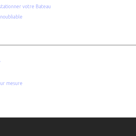
stationner votre Bateau
inoubliable
?
 sur mesure